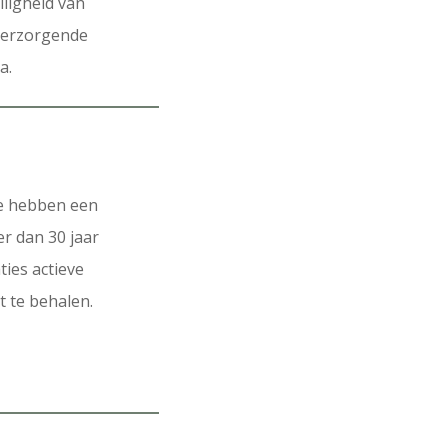
iligheid van
 verzorgende
a.
. Ze hebben een
r dan 30 jaar
ies actieve
te behalen. ⁠