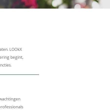
taten. LOOkX
ering begint,
ncties.
rwachtingen
rofessionals