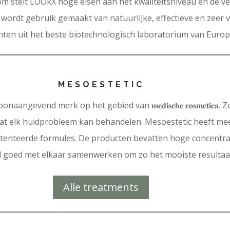
om stelt LOOkX hoge eisen aan het kwaliteitsniveau en de ve
 wordt gebruik gemaakt van natuurlijke, effectieve en zeer
nten uit het beste biotechnologisch laboratorium van Europ
MESOESTETIC
aangevend merk op het gebied van 𝐦𝐞𝐝𝐢𝐬𝐜𝐡𝐞 𝐜𝐨𝐬𝐦𝐞𝐭𝐢𝐜𝐚
at elk huidprobleem kan behandelen. Mesoestetic heeft mee
tenteerde formules. De producten bevatten hoge concentrat
l goed met elkaar samenwerken om zo het mooiste resultaat 
Alle treatments