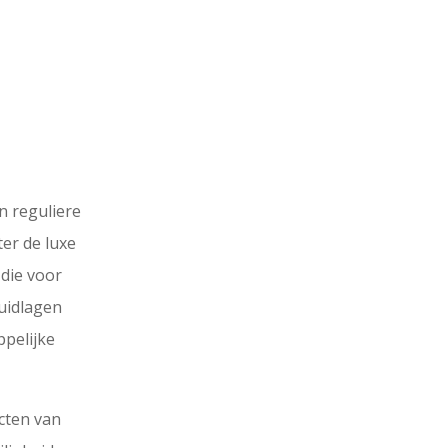
n reguliere
er de luxe
 die voor
huidlagen
ppelijke
ucten van