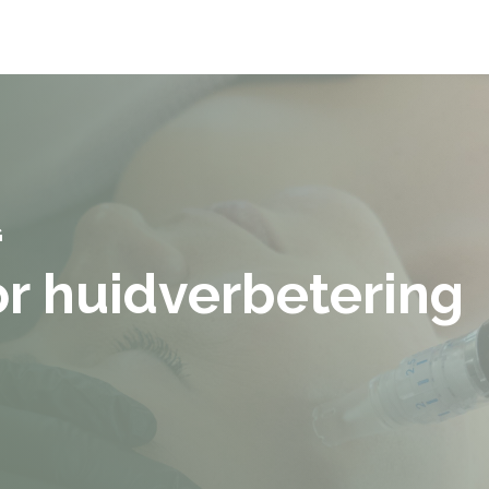
NG
oor huidverbetering